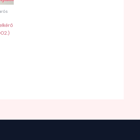
arós
felkérő
002.)