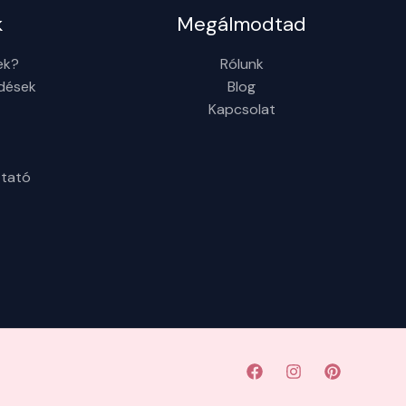
k
Megálmodtad
ek?
Rólunk
rdések
Blog
Kapcsolat
ztató