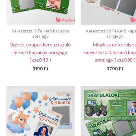
Keresztszülő Felkérő kaparós
Keresztszülő Felkérő kap
sorsjegy
sorsjegy
Bajnok csapat keresztszülő
Mágikus unikorniso
felkérő kaparós sorsjegy
keresztszülő felkérő ka
(ksz043.)
sorsjegy (ksz038.)
3190
Ft
3790
Ft