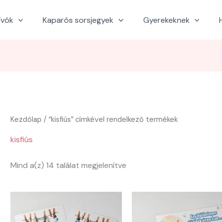
ívók
Kaparós sorsjegyek
Gyerekeknek
Kezdőlap
/ “kisfiús” címkével rendelkező termékek
kisfiús
Sorted
Mind a(z) 14 találat megjelenítve
by
latest