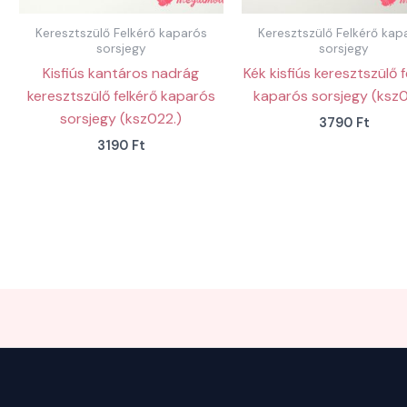
Keresztszülő Felkérő kaparós
Keresztszülő Felkérő kap
sorsjegy
sorsjegy
Kisfiús kantáros nadrág
Kék kisfiús keresztszülő 
keresztszülő felkérő kaparós
kaparós sorsjegy (ksz
sorsjegy (ksz022.)
3790
Ft
3190
Ft