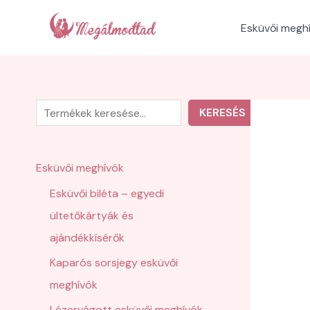
Skip
to
Esküvői megh
content
K
KERESÉS
e
r
Esküvői meghívók
e
Esküvői biléta – egyedi
s
ültetőkártyák és
é
ajándékkísérők
s
Kaparós sorsjegy esküvői
meghívók
Lézervágott esküvői meghívók