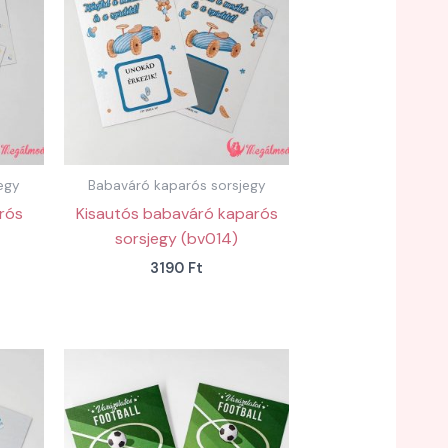
egy
Babaváró kaparós sorsjegy
arós
Kisautós babaváró kaparós
sorsjegy (bv014)
3190
Ft