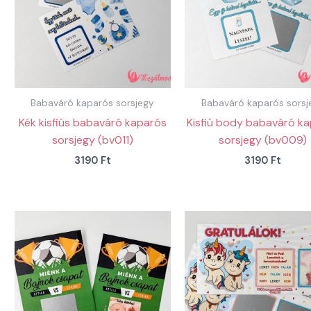
Babaváró kaparós sorsjegy
Babaváró kaparós sorsj
Kék kisfiús babaváró kaparós
Kisfiú body babaváró k
sorsjegy (bv011)
sorsjegy (bv009)
3190
Ft
3190
Ft