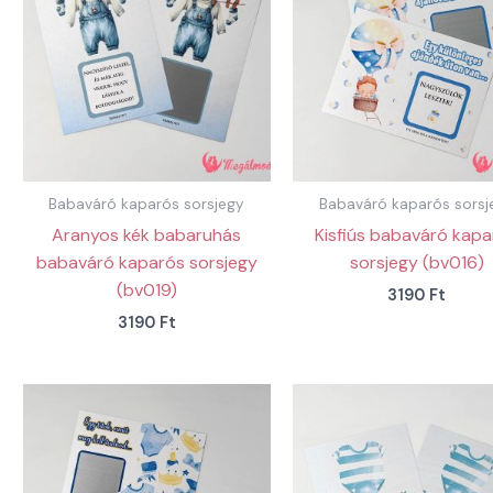
Babaváró kaparós sorsjegy
Babaváró kaparós sorsj
Aranyos kék babaruhás
Kisfiús babaváró kap
babaváró kaparós sorsjegy
sorsjegy (bv016)
(bv019)
3190
Ft
3190
Ft