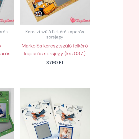
arós
Keresztszülő Felkérő kaparós
sorsjegy
s
Markolós keresztszülő felkérő
parós
kaparós sorsjegy (ksz037.)
3790
Ft