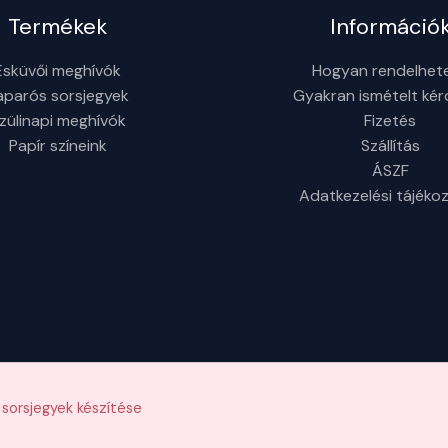
Termékek
Információ
Esküvői meghívók
Hogyan rendelhet
aparós sorsjegyek
Gyakran ismételt ké
zülinapi meghívók
Fizetés
Papír színeink
Szállítás
ÁSZF
Adatkezelési tájéko
sorsjegyek készítése