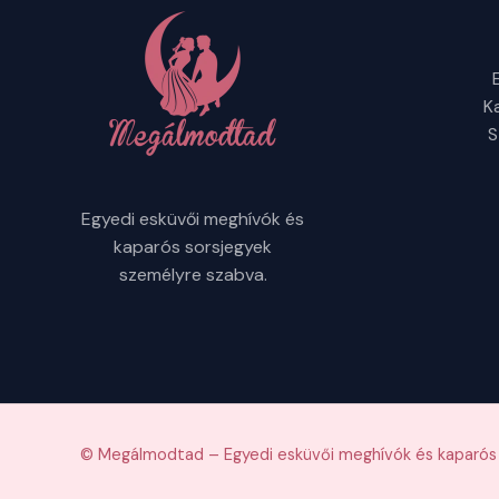
K
S
Egyedi esküvői meghívók és
kaparós sorsjegyek
személyre szabva.
© Megálmodtad – Egyedi esküvői meghívók és kaparós 