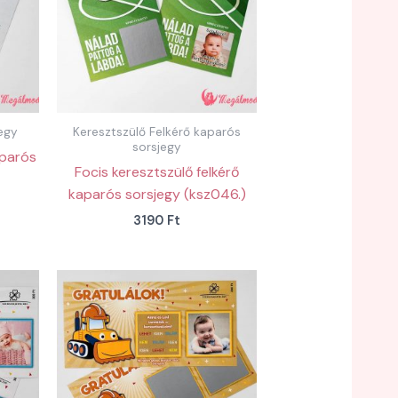
egy
Keresztszülő Felkérő kaparós
sorsjegy
aparós
Focis keresztszülő felkérő
kaparós sorsjegy (ksz046.)
3190
Ft