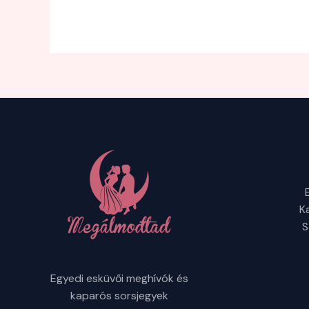
K
S
Egyedi esküvői meghívók és
kaparós sorsjegyek