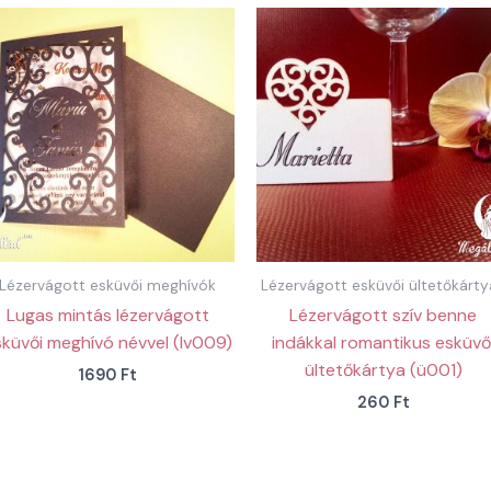
Lézervágott esküvői meghívók
Lézervágott esküvői ültetőkárty
Lugas mintás lézervágott
Lézervágott szív benne
küvői meghívó névvel (lv009)
indákkal romantikus esküvő
ültetőkártya (ü001)
1690
Ft
260
Ft