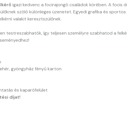
lkérő
igazi kedvenc a focirajongó családok körében. A focis d
ülőknek szóló különleges üzenetet. Egyedi grafika és sportos s
kérni valakit keresztszülőnek.
kben testreszabhatók, így teljesen személyre szabhatod a felké
z eseményedhez!
p
hér, gyöngyház fényű karton
tatás és kaparófelület
ési díjat!