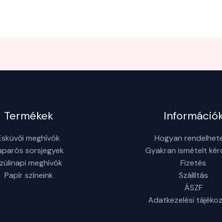
Termékek
Információ
Esküvői meghívók
Hogyan rendelhet
aparós sorsjegyek
Gyakran ismételt ké
zülinapi meghívók
Fizetés
Papír színeink
Szállítás
ÁSZF
Adatkezelési tájéko