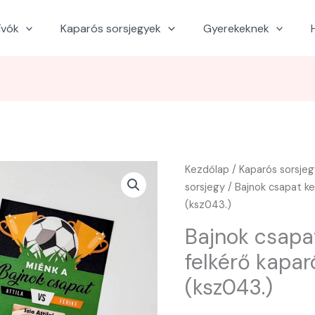
ívók
Kaparós sorsjegyek
Gyerekeknek
Kezdőlap
/
Kaparós sorsje
sorsjegy
/ Bajnok csapat ke
(ksz043.)
Bajnok csapa
felkérő kapar
(ksz043.)