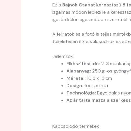
Ez a
Bajnok Csapat keresztszülő fe
izgalmas módon leplezi le a keresztsz
igazán különleges módon szeretnél fel
A feliratok és a fotó is teljes mérté
tökéletesen illik a stílusodhoz és a
Jellemzők:
Elkészítési idő:
2-3 munkana
Alapanyag:
250 g-os gyöngyfe
Méretei:
10,5 x 15 cm
Design:
focis minta
Technológia:
Egyoldalas nyom
Az ár tartalmazza a szerkeszt
Kapcsolódó termékek