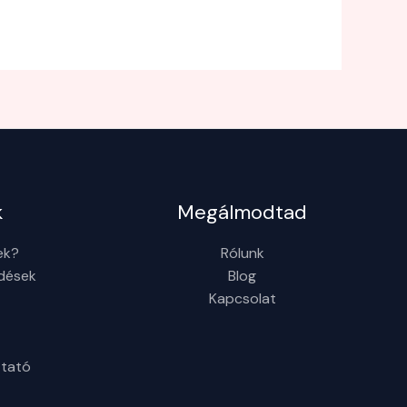
k
Megálmodtad
ek?
Rólunk
rdések
Blog
Kapcsolat
ztató