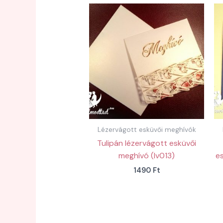
Lézervágott esküvői meghívók
Tulipán lézervágott esküvői
meghívó (lv013)
es
1490
Ft