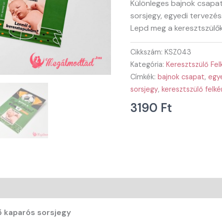
Különleges bajnok csapat
sorsjegy, egyedi tervezés
Lepd meg a keresztszülőke
Cikkszám:
KSZ043
Kategória:
Keresztszülő Fel
Címkék:
bajnok csapat
,
egy
sorsjegy
,
keresztszülő felké
3190
Ft
ő kaparós sorsjegy