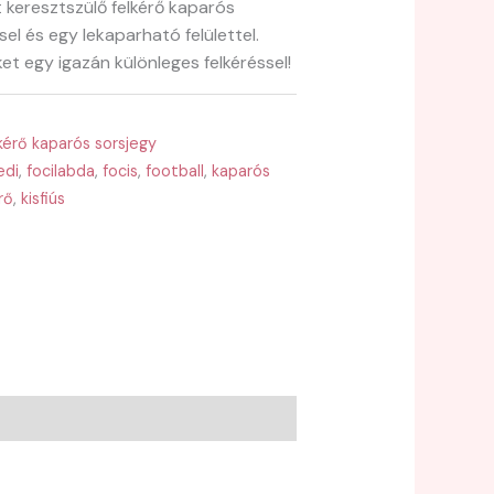
 keresztszülő felkérő kaparós
sel és egy lekaparható felülettel.
t egy igazán különleges felkéréssel!
kérő kaparós sorsjegy
edi
,
focilabda
,
focis
,
football
,
kaparós
rő
,
kisfiús