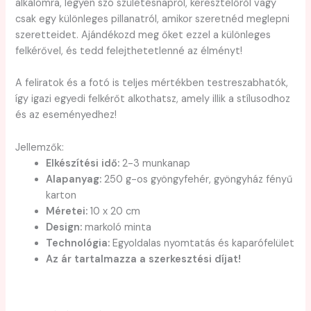
alkalomra, legyen szó születésnapról, keresztelőről vagy
csak egy különleges pillanatról, amikor szeretnéd meglepni
szeretteidet. Ajándékozd meg őket ezzel a különleges
felkérővel, és tedd felejthetetlenné az élményt!
A feliratok és a fotó is teljes mértékben testreszabhatók,
így igazi egyedi felkérőt alkothatsz, amely illik a stílusodhoz
és az eseményedhez!
Jellemzők:
Elkészítési idő:
2-3 munkanap
Alapanyag:
250 g-os gyöngyfehér, gyöngyház fényű
karton
Méretei:
10 x 20 cm
Design:
markoló minta
Technológia:
Egyoldalas nyomtatás és kaparófelület
Az ár tartalmazza a szerkesztési díjat!