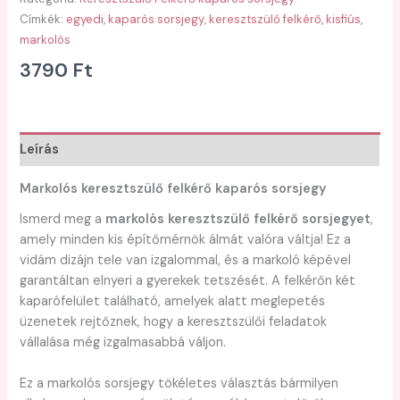
Címkék:
egyedi
,
kaparós sorsjegy
,
keresztszülő felkérő
,
kisfiús
,
markolós
3790
Ft
Leírás
Markolós keresztszülő felkérő kaparós sorsjegy
Ismerd meg a
markolós keresztszülő felkérő sorsjegyet
,
amely minden kis építőmérnök álmát valóra váltja! Ez a
vidám dizájn tele van izgalommal, és a markoló képével
garantáltan elnyeri a gyerekek tetszését. A felkérőn két
kaparófelület található, amelyek alatt meglepetés
üzenetek rejtőznek, hogy a keresztszülői feladatok
vállalása még izgalmasabbá váljon.
Ez a markolós sorsjegy tökéletes választás bármilyen