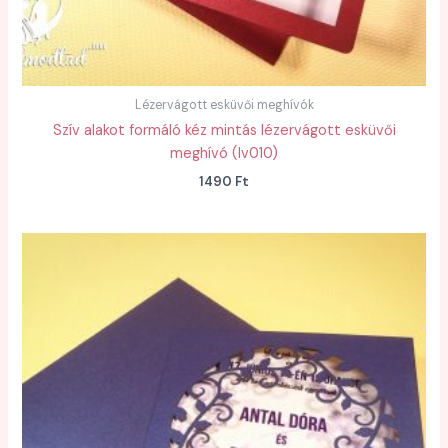
Lézervágott esküvői meghívók
Szív alakot formáló kéz mintás lézervágott esküvői
meghívó (lv010)
1490
Ft