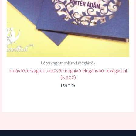
Lézervágott esküvői meghívók
Indás lézervágott esküvői meghívó elegáns kör kivágással
(lv002)
1590
Ft