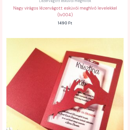
Lézervágott esküvői meghívók
Nagy virágos lézervágott esküvői meghívó levelekkel
(lv004)
1490
Ft