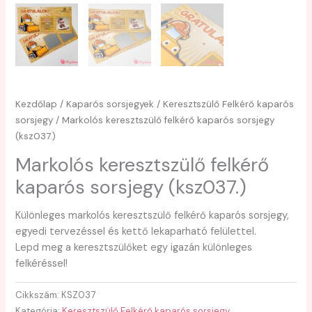
Kezdőlap
/
Kaparós sorsjegyek
/
Keresztszülő Felkérő kaparós
sorsjegy
/ Markolós keresztszülő felkérő kaparós sorsjegy
(ksz037.)
Markolós keresztszülő felkérő
kaparós sorsjegy (ksz037.)
Különleges markolós keresztszülő felkérő kaparós sorsjegy,
egyedi tervezéssel és kettő lekaparható felülettel.
Lepd meg a keresztszülőket egy igazán különleges
felkéréssel!
Cikkszám:
KSZ037
Kategória:
Keresztszülő Felkérő kaparós sorsjegy