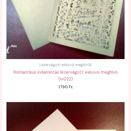
Lézervágott esküvői meghívók
Romantikus indamintás lézervágott esküvői meghívó
(lv022)
1790
Ft