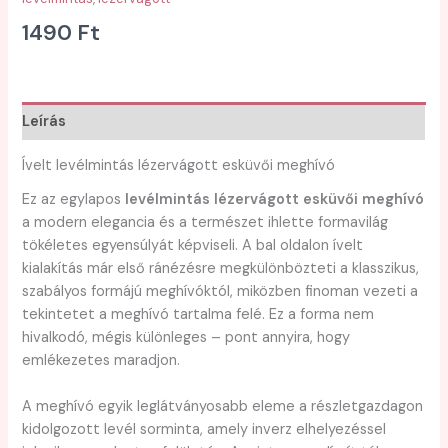
1490
Ft
Leírás
Ívelt levélmintás lézervágott esküvői meghívó
Ez az egylapos
levélmintás lézervágott esküvői meghívó
a modern elegancia és a természet ihlette formavilág
tökéletes egyensúlyát képviseli. A bal oldalon ívelt
kialakítás már első ránézésre megkülönbözteti a klasszikus,
szabályos formájú meghívóktól, miközben finoman vezeti a
tekintetet a meghívó tartalma felé. Ez a forma nem
hivalkodó, mégis különleges – pont annyira, hogy
emlékezetes maradjon.
A meghívó egyik leglátványosabb eleme a részletgazdagon
kidolgozott levél sorminta, amely inverz elhelyezéssel