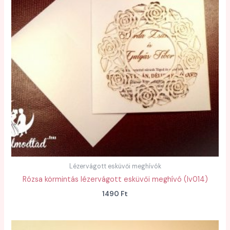
Lézervágott esküvői meghívók
Rózsa körmintás lézervágott esküvői meghívó (lv014)
1490
Ft