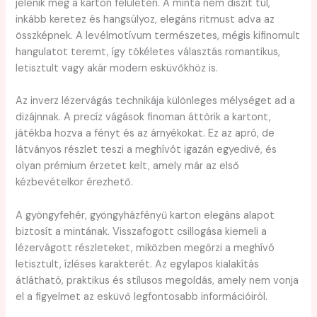
jelenik meg a karton felületén. A minta nem díszít túl,
inkább keretez és hangsúlyoz, elegáns ritmust adva az
összképnek. A levélmotívum természetes, mégis kifinomult
hangulatot teremt, így tökéletes választás romantikus,
letisztult vagy akár modern esküvőkhöz is.
Az inverz lézervágás technikája különleges mélységet ad a
dizájnnak. A precíz vágások finoman áttörik a kartont,
játékba hozva a fényt és az árnyékokat. Ez az apró, de
látványos részlet teszi a meghívót igazán egyedivé, és
olyan prémium érzetet kelt, amely már az első
kézbevételkor érezhető.
A gyöngyfehér, gyöngyházfényű karton elegáns alapot
biztosít a mintának. Visszafogott csillogása kiemeli a
lézervágott részleteket, miközben megőrzi a meghívó
letisztult, ízléses karakterét. Az egylapos kialakítás
átlátható, praktikus és stílusos megoldás, amely nem vonja
el a figyelmet az esküvő legfontosabb információiról.