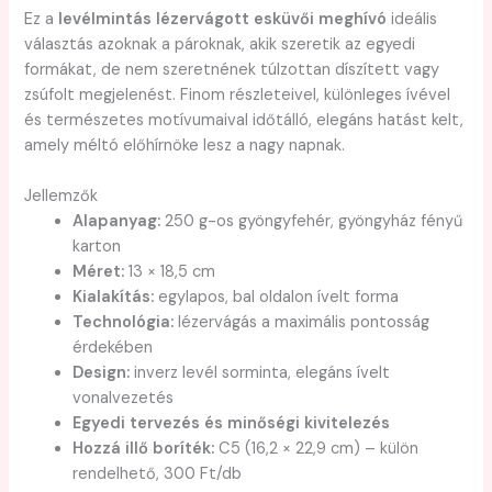
Ez a
levélmintás lézervágott esküvői meghívó
ideális
választás azoknak a pároknak, akik szeretik az egyedi
formákat, de nem szeretnének túlzottan díszített vagy
zsúfolt megjelenést. Finom részleteivel, különleges ívével
és természetes motívumaival időtálló, elegáns hatást kelt,
amely méltó előhírnöke lesz a nagy napnak.
Jellemzők
Alapanyag:
250 g-os gyöngyfehér, gyöngyház fényű
karton
Méret:
13 × 18,5 cm
Kialakítás:
egylapos, bal oldalon ívelt forma
Technológia:
lézervágás a maximális pontosság
érdekében
Design:
inverz levél sorminta, elegáns ívelt
vonalvezetés
Egyedi tervezés és minőségi kivitelezés
Hozzá illő boríték:
C5 (16,2 × 22,9 cm) – külön
rendelhető, 300 Ft/db