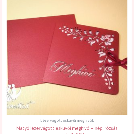
Lézervágott esküvői meghívók
Matyó lézervágott esküvői meghívó – népi rózsás