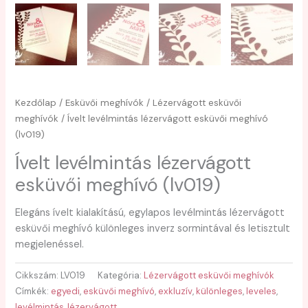
Kezdőlap
/
Esküvői meghívók
/
Lézervágott esküvői
meghívók
/ Ívelt levélmintás lézervágott esküvői meghívó
(lv019)
Ívelt levélmintás lézervágott
esküvői meghívó (lv019)
Elegáns ívelt kialakítású, egylapos levélmintás lézervágott
esküvői meghívó különleges inverz sormintával és letisztult
megjelenéssel.
Cikkszám:
LV019
Kategória:
Lézervágott esküvői meghívók
Címkék:
egyedi
,
esküvői meghívó
,
exkluzív
,
különleges
,
leveles
,
levélmintás
,
lézervágott