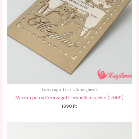
Lézervágott esküvői meghívók
Macska páros lézervágott esküvői meghívó (lv069)
1690
Ft