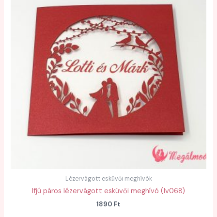
Lézervágott esküvői meghívók
Ifjú páros lézervágott esküvői meghívó (lv068)
1890
Ft