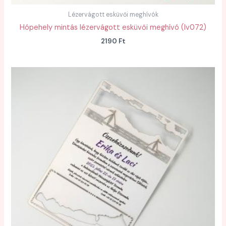
Lézervágott esküvői meghívók
Hópehely mintás lézervágott esküvői meghívó (lv072)
2190
Ft