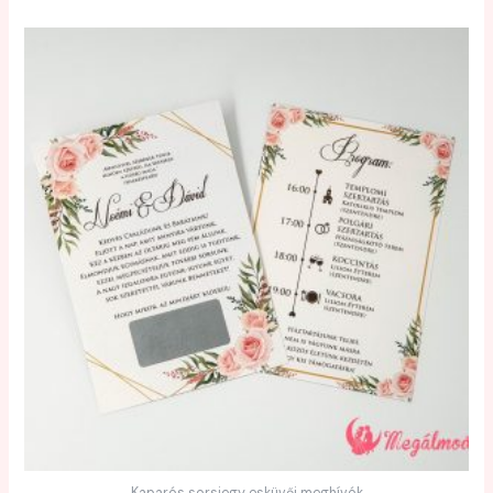
Kaparós sorsjegy esküvői meghívók