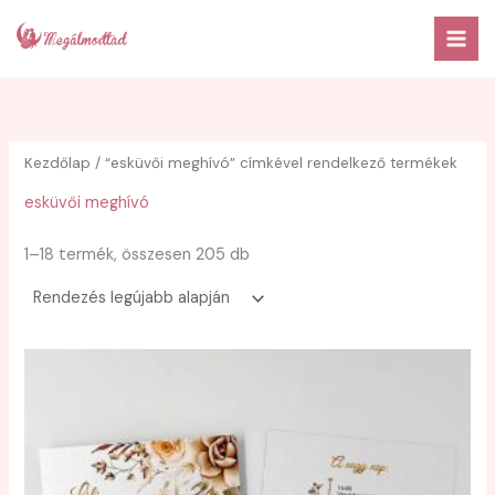
Skip
to
content
Kezdőlap
/ “esküvői meghívó” címkével rendelkező termékek
esküvői meghívó
Sorted
1–18 termék, összesen 205 db
by
latest