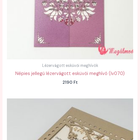
Lézervágott esküvői meghívók
Népies jellegű lézervágott esküvői meghívó (lv070)
2190
Ft