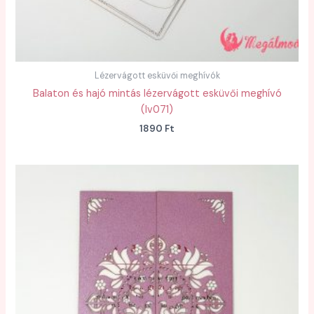
Lézervágott esküvői meghívók
Balaton és hajó mintás lézervágott esküvői meghívó
(lv071)
1890
Ft