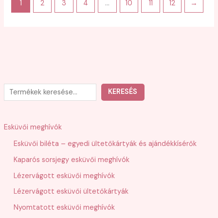
1
2
3
4
…
10
11
12
→
K
KERESÉS
e
r
Esküvői meghívók
e
Esküvői biléta – egyedi ültetőkártyák és ajándékkísérők
s
Kaparós sorsjegy esküvői meghívók
é
s
Lézervágott esküvői meghívók
Lézervágott esküvői ültetőkártyák
Nyomtatott esküvői meghívók