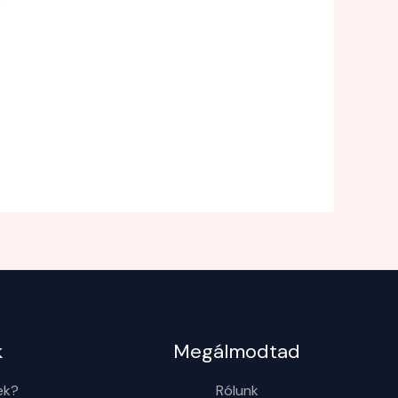
k
Megálmodtad
ek?
Rólunk