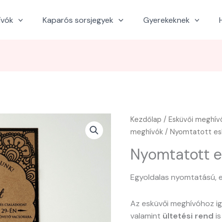
ívók
Kaparós sorsjegyek
Gyerekeknek
Kezdőlap
/
Esküvői meghív
meghívók
/ Nyomtatott es
Nyomtatott e
Egyoldalas nyomtatású, e
Az esküvői meghívóhoz i
valamint
ültetési rend
is