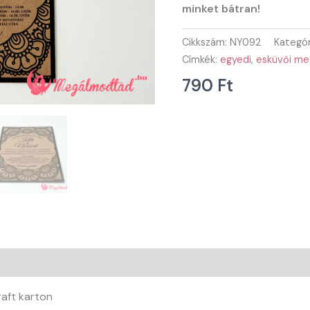
minket bátran!
Cikkszám:
NY092
Kategór
Címkék:
egyedi
,
esküvői me
790
Ft
aft karton