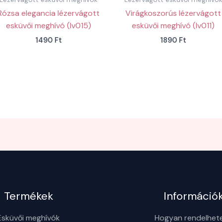
Rózsa elegancia lézervágott
Virágkoszorús lézervágott
esküvői meghívó (lv015)
esküvői meghívó (lv011)
1490
Ft
1890
Ft
Termékek
Információ
Esküvői meghívók
Hogyan rendelhet