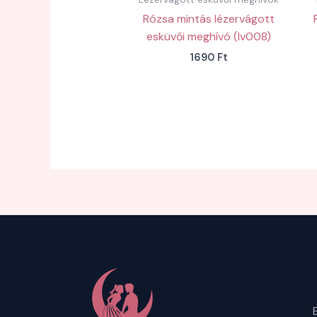
Rózsa mintás lézervágott
esküvői meghívó (lv008)
1690
Ft