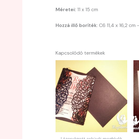
Méretei:
11 x 15 cm
Hozzá illő boríték
: C6 11,4 x 16,2 cm
Kapcsolódó termékek
Lézervágott esküvői meghívók