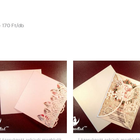
 – 170 Ft/db
Lézervágott esküvői meghívók
Lézervágott esküvői meghívó