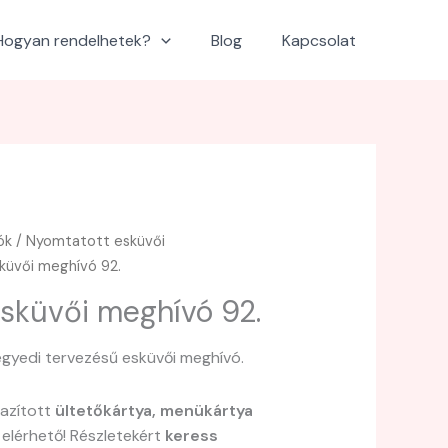
Hogyan rendelhetek?
Blog
Kapcsolat
ók
/
Nyomtatott esküvői
küvői meghívó 92.
sküvői meghívó 92.
gyedi tervezésű esküvői meghívó.
gazított
ültetőkártya, menükártya
 elérhető! Részletekért
keress