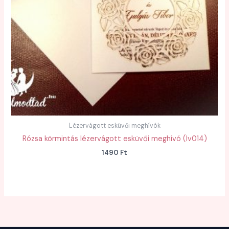
Lézervágott esküvői meghívók
Rózsa körmintás lézervágott esküvői meghívó (lv014)
1490
Ft