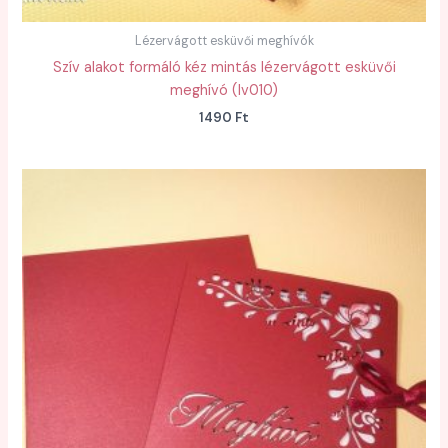
Lézervágott esküvői meghívók
Szív alakot formáló kéz mintás lézervágott esküvői
meghívó (lv010)
1490
Ft