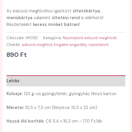
Az esküvői meghívóhoz igazított
ültetőkártya,
menükártya
valamint
ültetési rend
is elérhető!
Részletekért
keress minket bátran!
Cikkszám:
NY082
Kategória:
Nyomtatott esküvői meghívók
Címkék:
esküvői meghívó
,
forgalmi engedély
,
nyomtatott
890
Ft
Leírás
Külseje:
120 g-os gyöngyfehér, gyöngyház fényű karton
Méretei:
10,5 x 7,5 cm (Kinyitva: 10,5 x 22 cm)
Hozzá illő boríték
: C6 11,4 x 16,2 cm – 170 Ft/db