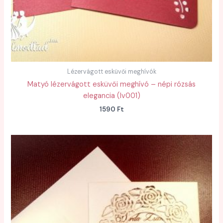
Lézervágott esküvői meghívók
Matyó lézervágott esküvői meghívó – népi rózsás
elegancia (lv001)
1590
Ft