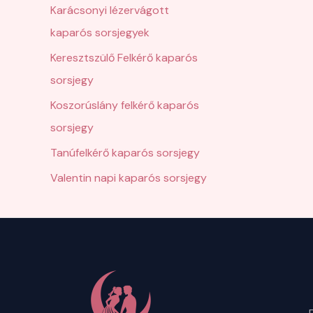
Karácsonyi lézervágott
kaparós sorsjegyek
Keresztszülő Felkérő kaparós
sorsjegy
Koszorúslány felkérő kaparós
sorsjegy
Tanúfelkérő kaparós sorsjegy
Valentin napi kaparós sorsjegy