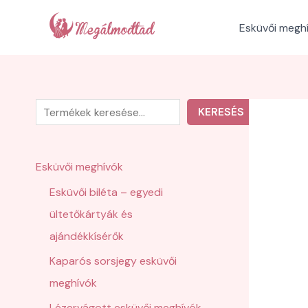
Skip
to
Esküvői megh
content
K
KERESÉS
e
r
Esküvői meghívók
e
Esküvői biléta – egyedi
s
ültetőkártyák és
é
ajándékkísérők
s
Kaparós sorsjegy esküvői
meghívók
Lézervágott esküvői meghívók