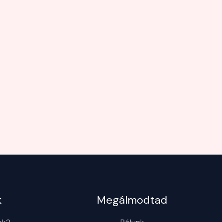
k
Megálmodtad