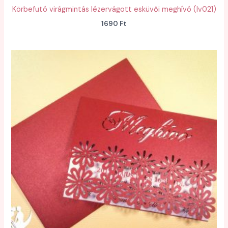
Körbefutó virágmintás lézervágott esküvői meghívó (lv021)
1690
Ft