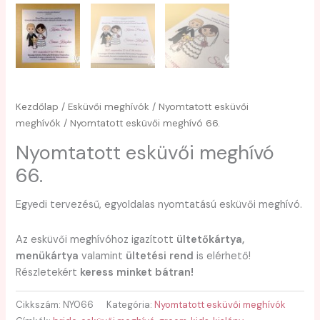
Kezdőlap
/
Esküvői meghívók
/
Nyomtatott esküvői
meghívók
/ Nyomtatott esküvői meghívó 66.
Nyomtatott esküvői meghívó
66.
Egyedi tervezésű, egyoldalas nyomtatású esküvői meghívó.
Az esküvői meghívóhoz igazított
ültetőkártya,
menükártya
valamint
ültetési rend
is elérhető!
Részletekért
keress minket bátran!
Cikkszám:
NY066
Kategória:
Nyomtatott esküvői meghívók