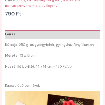
Címkék:
bride
,
esküvői meghívó
,
groom
,
kids
,
kislány
,
menyasszony
,
nyomtatott
,
vőlegény
790
Ft
Leírás
Külseje:
250 g-os gyöngyfehér, gyöngyház fényű karton
Méretei:
13 x 13 cm
Hozzá illő boríték
: 14 x 14 cm – 190 Ft/db
Kapcsolódó termékek