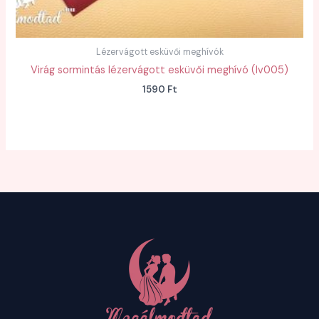
Lézervágott esküvői meghívók
Virág sormintás lézervágott esküvői meghívó (lv005)
1590
Ft