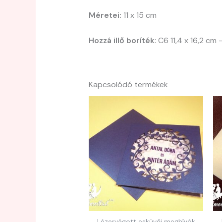
Méretei:
11 x 15 cm
Hozzá illő boríték
: C6 11,4 x 16,2 cm
Kapcsolódó termékek
Lézervágott esküvői meghívók