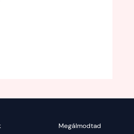
k
Megálmodtad