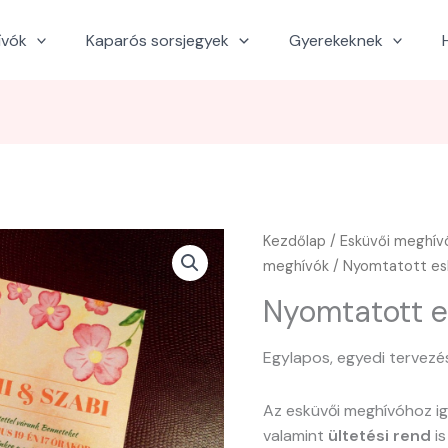
ívók
Kaparós sorsjegyek
Gyerekeknek
Kezdőlap
/
Esküvői meghív
meghívók
/ Nyomtatott esk
Nyomtatott e
Egylapos, egyedi tervezé
Az esküvői meghívóhoz i
valamint
ültetési rend
is