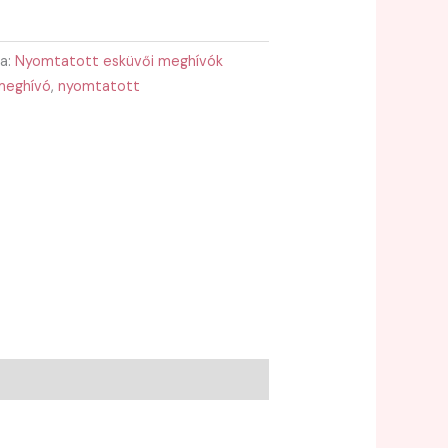
ia:
Nyomtatott esküvői meghívók
meghívó
,
nyomtatott