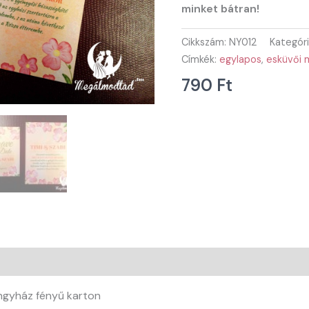
minket bátran!
Cikkszám:
NY012
Kategór
Címkék:
egylapos
,
esküvői 
790
Ft
ngyház fényű karton