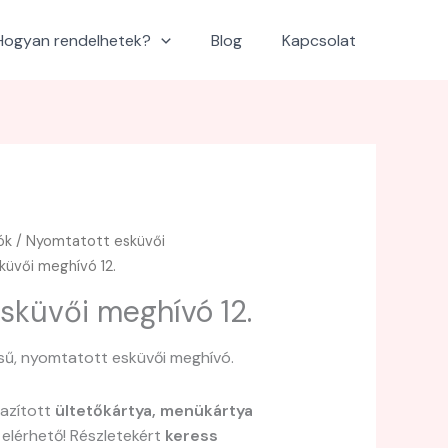
Hogyan rendelhetek?
Blog
Kapcsolat
ók
/
Nyomtatott esküvői
üvői meghívó 12.
sküvői meghívó 12.
sű, nyomtatott esküvői meghívó.
gazított
ültetőkártya, menükártya
 elérhető! Részletekért
keress