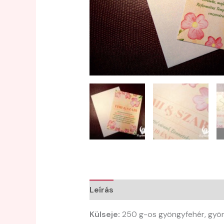
Leírás
Külseje:
250 g-os gyöngyfehér, gyö