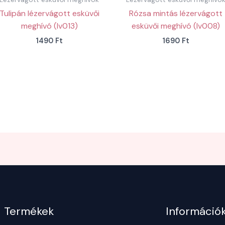
Tulipán lézervágott esküvői
Rózsa mintás lézervágott
meghívó (lv013)
esküvői meghívó (lv008)
1490
Ft
1690
Ft
Termékek
Információ