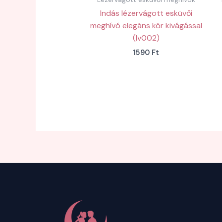
Indás lézervágott esküvői
meghívó elegáns kör kivágással
(lv002)
1590
Ft