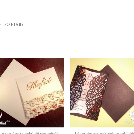
 – 170 Ft/db
Lézervágott esküvői meghívók
Lézervágott esküvői meghívó