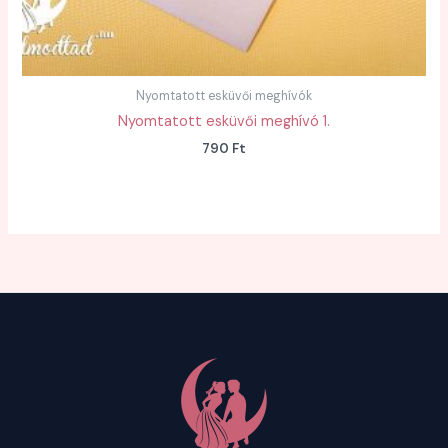
Nyomtatott esküvői meghívók
Nyomtatott esküvői meghívó 1.
790
Ft