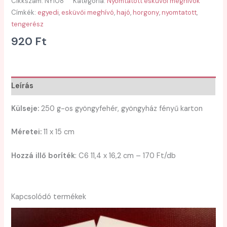
Cikkszám:
NY108
Kategória:
Nyomtatott esküvői meghívók
Címkék:
egyedi
,
esküvői meghívó
,
hajó
,
horgony
,
nyomtatott
,
tengerész
920
Ft
Leírás
Külseje:
250 g-os gyöngyfehér, gyöngyház fényű karton
Méretei:
11 x 15 cm
Hozzá illő boríték
: C6 11,4 x 16,2 cm – 170 Ft/db
Kapcsolódó termékek