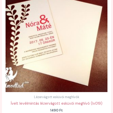
Lézervágott esküvői meghívók
Ívelt levélmintás lézervágott esküvői meghívó (lv019)
1490
Ft