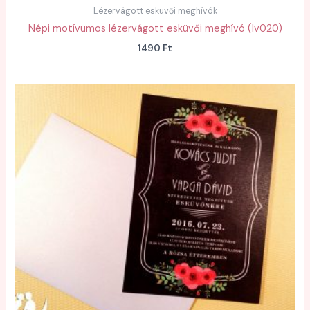
Lézervágott esküvői meghívók
Népi motívumos lézervágott esküvői meghívó (lv020)
1490
Ft