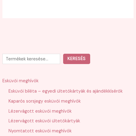
K
KERESÉS
e
r
Esküvői meghívók
e
Esküvői biléta – egyedi ültetőkártyák és ajándékkísérők
s
Kaparós sorsjegy esküvői meghívók
é
s
Lézervágott esküvői meghívók
Lézervágott esküvői ültetőkártyák
Nyomtatott esküvői meghívók