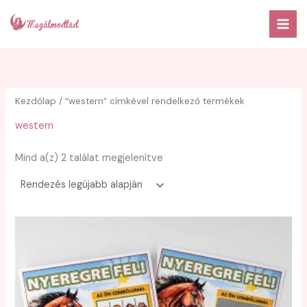
Skip
to
content
Kezdőlap
/ “western” címkével rendelkező termékek
western
Sorted
Mind a(z) 2 találat megjelenítve
by
latest