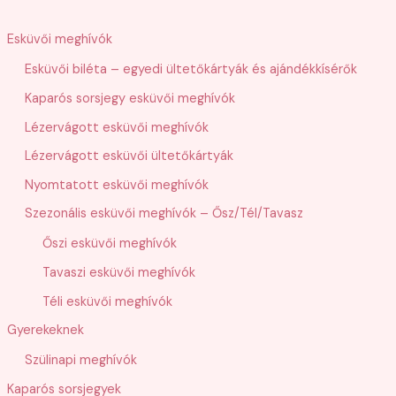
r
Esküvői meghívók
e
Esküvői biléta – egyedi ültetőkártyák és ajándékkísérők
s
Kaparós sorsjegy esküvői meghívók
é
s
Lézervágott esküvői meghívók
Lézervágott esküvői ültetőkártyák
Nyomtatott esküvői meghívók
Szezonális esküvői meghívók – Ősz/Tél/Tavasz
Őszi esküvői meghívók
Tavaszi esküvői meghívók
Téli esküvői meghívók
Gyerekeknek
Szülinapi meghívók
Kaparós sorsjegyek