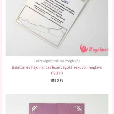
Lézervágott esküvői meghívók
Balaton és hajó mintás lézervágott esküvői meghívó
(lv071)
1890
Ft