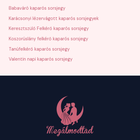
Babaváró kaparós sorsjegy
Karácsonyi lézervágott kaparós sorsjegyek
Keresztszülő Felkérő kaparós sorsjegy
Koszorúslány felkérő kaparós sorsjegy
Tanúfelkérő kaparós sorsjegy
Valentin napi kaparós sorsjegy