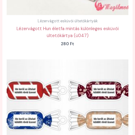
Lézervágott esküvői ültetőkártyák
Lézervágott Hun életfa mintás különleges esküvői
ültetőkártya (ü047)
280
Ft