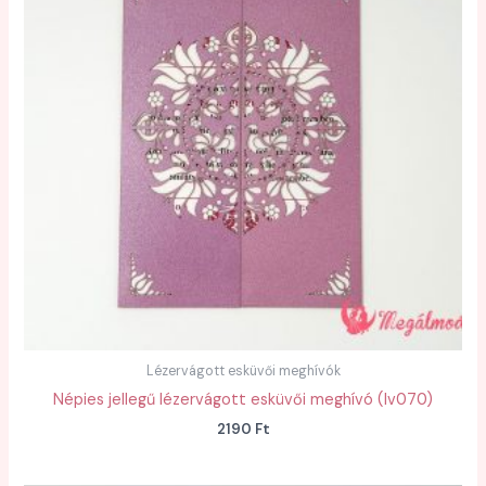
Lézervágott esküvői meghívók
Népies jellegű lézervágott esküvői meghívó (lv070)
2190
Ft