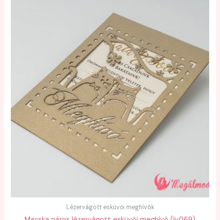
Lézervágott esküvői meghívók
Macska páros lézervágott esküvői meghívó (lv069)