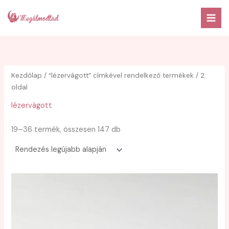
Skip
to
content
Kezdőlap
/
“lézervágott” címkével rendelkező termékek
/ 2.
oldal
lézervágott
Sorted
19–36 termék, összesen 147 db
by
latest