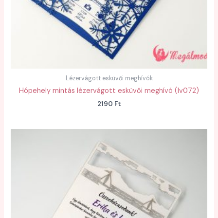
Lézervágott esküvői meghívók
Hópehely mintás lézervágott esküvői meghívó (lv072)
2190
Ft