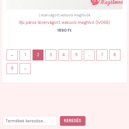
Lézervágott esküvői meghívók
Ifjú páros lézervágott esküvői meghívó (lv068)
1890
Ft
←
1
2
3
4
5
…
7
8
9
→
K
KERESÉS
e