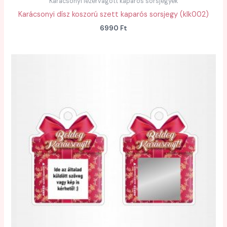
Karácsonyi lézervágott kaparós sorsjegyek
Karácsonyi dísz koszorú szett kaparós sorsjegy (klk002)
6990
Ft