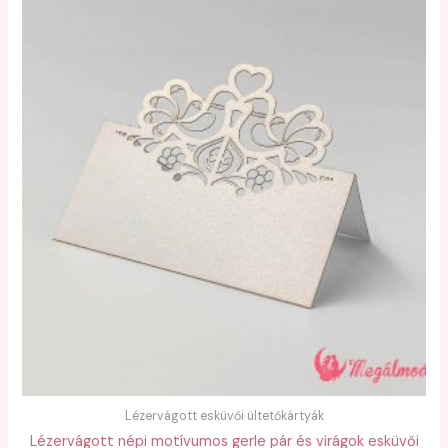
Lézervágott esküvői ültetőkártyák
Lézervágott népi motívumos gerle pár és virágok esküvői