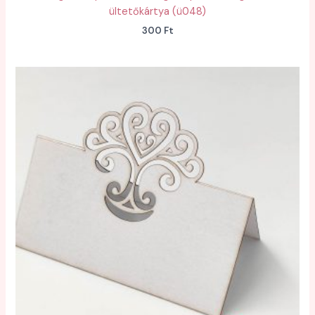
ültetőkártya (ü048)
300
Ft