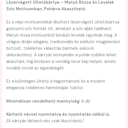
Lézervágott Ültetőkártya – Matyó Rózsa és Levelek
Szív Motívumban, Pohárra Akasztható
Ez a népi motívumokkal díszített lézervágott ültetőkártya
gyönyörű szív formát ölt, amelyet a szív alján található
Matyó rózsa motívumból kiinduló levelek rajzolnak meg. A
virágos dizájn elegáns, tradicionális és exkluzív megjelenést
biztosít, tökéletes választás bármely esküvői
dekorációhoz. A kártyát könnyedén a pohár szélére lehet
akasztani, míg középen a vendég neve kap helyet, amely
tovább növeli az egyediségét.
Ez a különleges ültető a hagyományok és a modern
elegancia tökéletes harmóniáját tükrözi.
Minimálisan rendelhető mennyiség:
6 db
Kérhető névvel nyomtatva és nyomtatás nélkül is.
/
A kártyán látható név csak illusztráció./