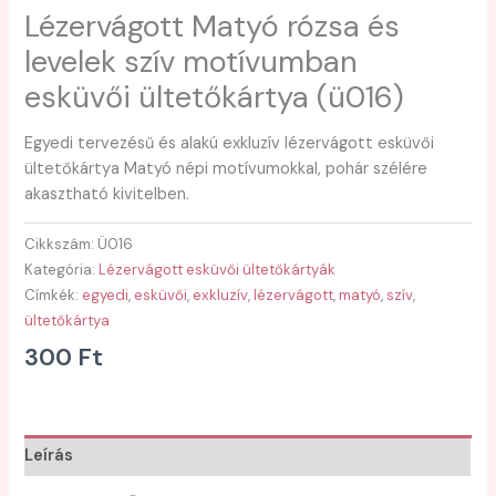
Lézervágott Matyó rózsa és
levelek szív motívumban
esküvői ültetőkártya (ü016)
Egyedi tervezésű és alakú exkluzív lézervágott esküvői
ültetőkártya Matyó népi motívumokkal, pohár szélére
akasztható kivitelben.
Cikkszám:
Ü016
Kategória:
Lézervágott esküvői ültetőkártyák
Címkék:
egyedi
,
esküvői
,
exkluzív
,
lézervágott
,
matyó
,
szív
,
ültetőkártya
300
Ft
Leírás