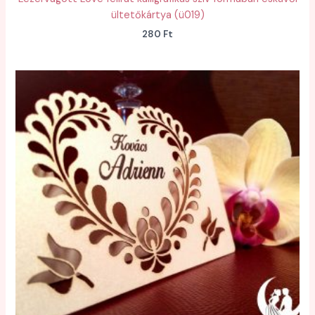
ültetőkártya (ü019)
280
Ft