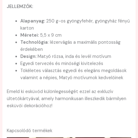
JELLEMZŐK:
Alapanyag:
250 g-os gyöngyfehér, gyöngyház fényű
karton
Méretei:
5,5 x 9 cm
Technológia
: lézervágás a maximális pontosság
érdekében
Design:
Matyó rózsa, inda és levél motívum
Egyedi tervezés és minőségi kivitelezés
Tökéletes választás egyedi és elegáns megoldások
valamint a népies, Matyó motívumok kedvelőinek
Emeld ki esküvőd különlegességét ezzel az exkluzív
ültetőkártyával, amely harmonikusan illeszkedik bármilyen
esküvői dekorációhoz!
Kapcsolódó termékek