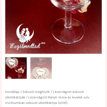
Kezdőlap
/
Esküvői meghívók
/
Lézervágott esküvői
ültetőkártyák
/ Lézervágott Matyó rózsa és levelek szív
motívumban esküvői ültetőkártya (ü016)