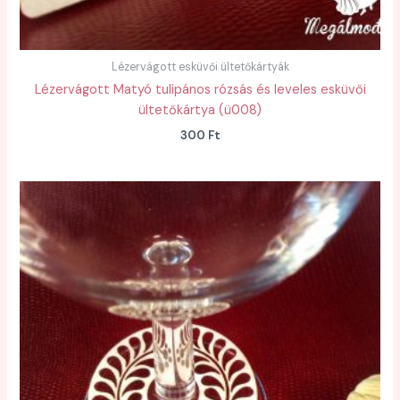
Lézervágott esküvői ültetőkártyák
Lézervágott Matyó tulipános rózsás és leveles esküvői
ültetőkártya (ü008)
300
Ft