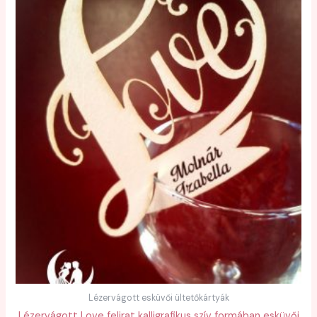
Lézervágott esküvői ültetőkártyák
Lézervágott Love felirat kalligrafikus szív formában esküvői