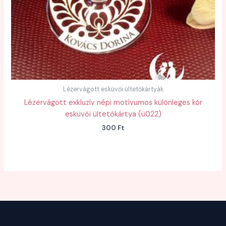
Lézervágott esküvői ültetőkártyák
Lézervágott exkluzív népi motívumos különleges kör
esküvői ültetőkártya (ü022)
300
Ft