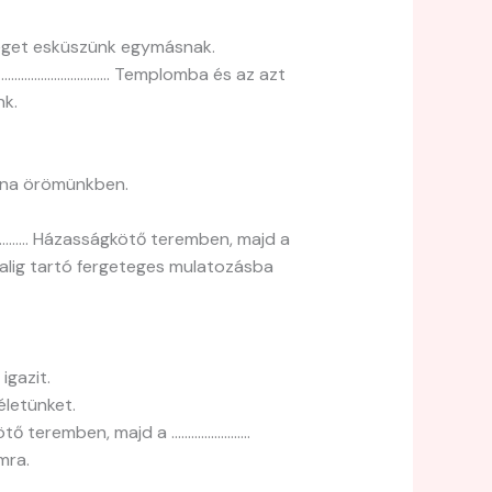
séget esküszünk egymásnak.
a ………………………………… Templomba és az azt
nk.
ozna örömünkben.
…………. Házasságkötő teremben, majd a
alig tartó fergeteges mulatozásba
igazit.
letünket.
kötő teremben, majd a ……………………
mra.