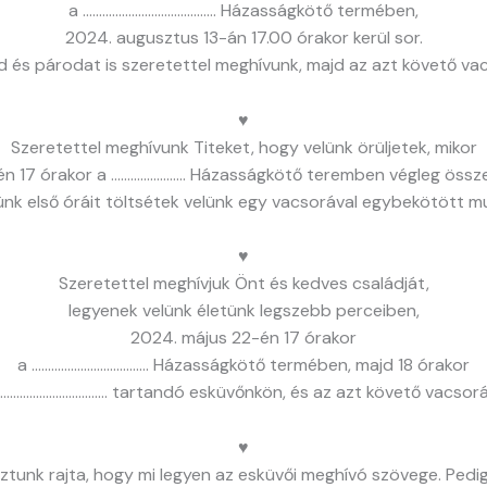
a ………………………………….. Házasságkötő termében,
2024. augusztus 13-án 17.00 órakor kerül sor.
 és párodat is szeretettel meghívunk, majd az azt követő vacs
♥
Szeretettel meghívunk Titeket, hogy velünk örüljetek, mikor
én 17 órakor a ………………….. Házasságkötő teremben végleg össze
ünk első óráit töltsétek velünk egy vacsorával egybekötött m
♥
Szeretettel meghívjuk Önt és kedves családját,
legyenek velünk életünk legszebb perceiben,
2024. május 22-én 17 órakor
a ……………………………… Házasságkötő termében, majd 18 órakor
 …………………………… tartandó esküvőnkön, és az azt követő vacsorá
♥
tunk rajta, hogy mi legyen az esküvői meghívó szövege. Pedi