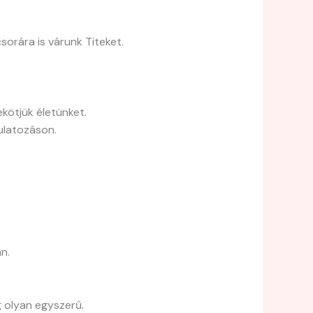
orára is várunk Titeket.
kötjük életünket.
ulatozáson.
n.
g olyan egyszerű.