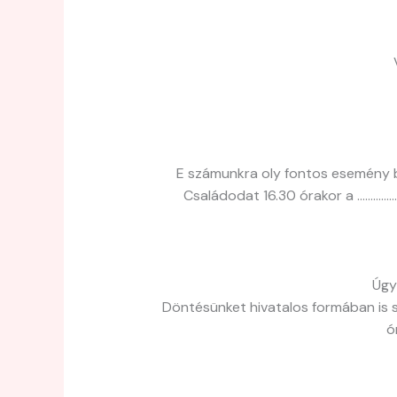
E számunkra oly fontos esemény b
Családodat 16.30 órakor a ……………
Úgy
Döntésünket hivatalos formában is 
ó