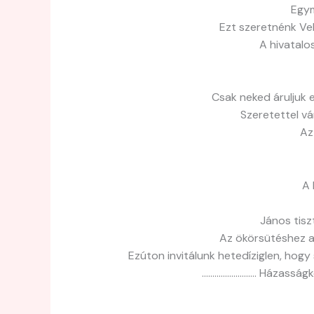
Egym
Ezt szeretnénk Ve
A hivatalo
Csak neked áruljuk 
Szeretettel vá
Az
A 
János tisz
Az ökörsütéshez a 
Ezúton invitálunk hetedíziglen, hogy
…………………….. Házasság