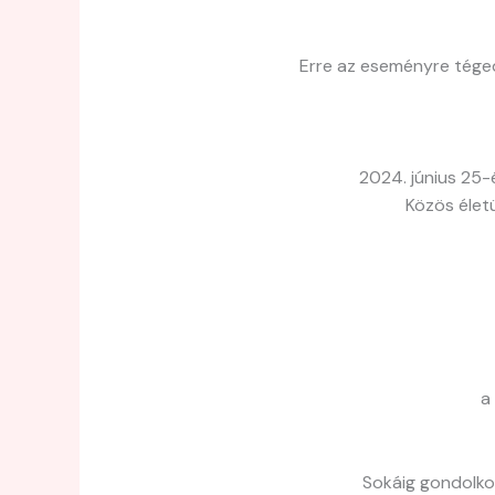
Erre az eseményre téged
2024. június 25-
Közös élet
a
Sokáig gondolkoz