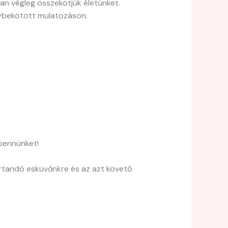
n végleg összekötjük életünket.
gybekötött mulatozáson.
 bennünket!
rtandó esküvőnkre és az azt követő