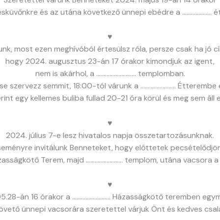
sküvőnkre és az utána következő ünnepi ebédre a ……………….. 
♥
nk, most ezen meghívóból értesülsz róla, persze csak ha jó cím
hogy 2024. augusztus 23-án 17 órakor kimondjuk az igent,
nem is akárhol, a ……………………… templomban.
se szervezz semmit, 18:00-tól várunk a …………………… Étterembe 
rint egy kellemes buliba fullad 20-21 óra körül és meg sem áll 
♥
2024. július 7-e lesz hivatalos napja összetartozásunknak.
eseményre invitálunk Benneteket, hogy előttetek pecsételődjö
asságkötő Terem, majd ……………………. templom, utána vacsora a
♥
5.28-án 16 órakor a …………………….. Házasságkötő teremben egy
 követő ünnepi vacsorára szeretettel várjuk Önt és kedves cs