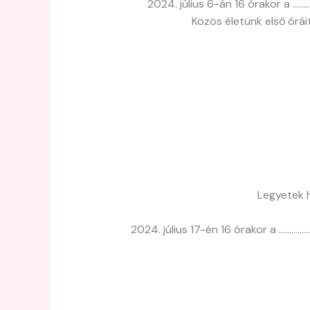
2024. július 6-án 16 órakor a 
Közös életünk első órá
Legyetek h
2024. július 17-én 16 órakor a ……