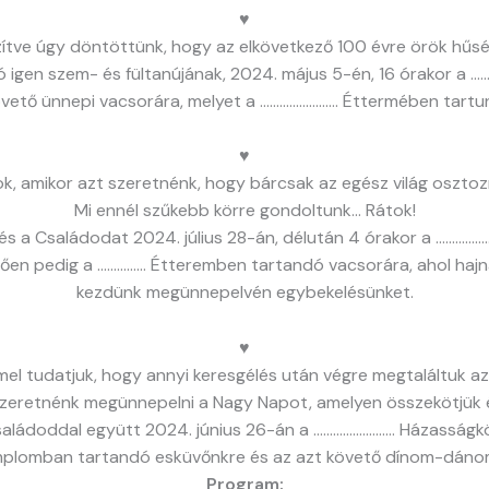
♥
zítve úgy döntöttünk, hogy az elkövetkező 100 évre örök hű
ó igen szem- és fültanújának, 2024. május 5-én, 16 órakor 
vető ünnepi vacsorára, melyet a …………………… Éttermében tartu
♥
ok, amikor azt szeretnénk, hogy bárcsak az egész világ oszt
Mi ennél szűkebb körre gondoltunk… Rátok!
 és a Családodat 2024. július 28-án, délután 4 órakor a …………
en pedig a …………… Étteremben tartandó vacsorára, ahol hajn
kezdünk megünnepelvén egybekelésünket.
♥
l tudatjuk, hogy annyi keresgélés után végre megtaláltuk az 
szeretnénk megünnepelni a Nagy Napot, amelyen összekötjük é
saládoddal együtt 2024. június 26-án a ……………………. Házasság
plomban tartandó esküvőnkre és az azt követő dínom-dáno
Program: