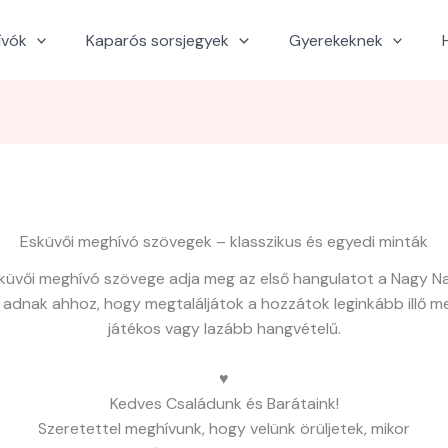
ívók
Kaparós sorsjegyek
Gyerekeknek
Esküvői meghívó szövegek – klasszikus és egyedi minták
küvői meghívó szövege adja meg az első hangulatot a Nagy N
adnak ahhoz, hogy megtaláljátok a hozzátok leginkább illő me
játékos vagy lazább hangvételű.
♥
Kedves Családunk és Barátaink!
Szeretettel meghívunk, hogy velünk örüljetek, mikor