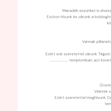
Maradék eszünket is elves
Ezúton hívunk és várunk a boldogít
kö
Vannak pillanat
Ezért sok szeretettel várunk Téged
……………………. templomban, azt követő
Örömme
Veletek 
Ezért szeretettel meghívunk C
tem