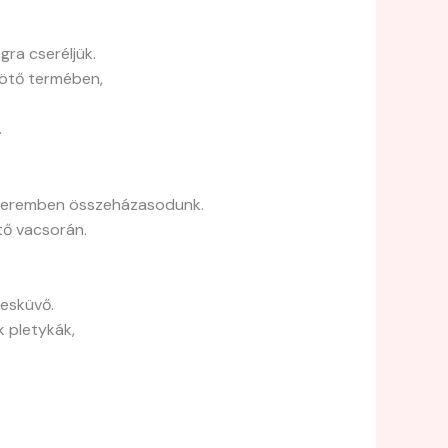
ra cseréljük.
kötő termében,
.
ő teremben összeházasodunk.
tő vacsorán.
 esküvő.
k pletykák,