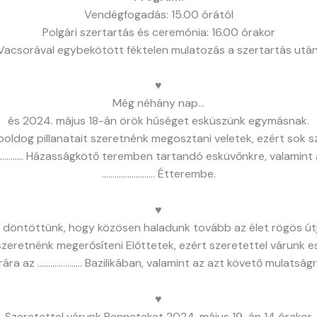
Vendégfogadás: 15.00 órától
Polgári szertartás és ceremónia: 16.00 órakor
Vacsorával egybekötött féktelen mulatozás a szertartás után
♥
Még néhány nap…
és 2024. május 18-án örök hűséget esküszünk egymásnak.
oldog pillanatait szeretnénk megosztani veletek, ezért sok s
……….. Házasságkötő teremben tartandó esküvőnkre, valamint 
……………………. Étterembe.
♥
 döntöttünk, hogy közösen haladunk tovább az élet rögös út
szeretnénk megerősíteni Előttetek, ezért szeretettel várunk 
rára az ………………… Bazilikában, valamint az azt követő mulatságr
♥
Szeretettel várunk Benneteket 2024. május 19-án 14 órakor