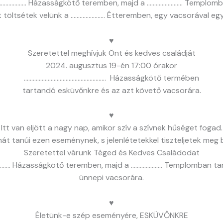
…………………….. Házasságkötő teremben, majd a …………………… Templomba
it töltsétek velünk a ………………….. Étteremben, egy vacsorával e
♥
Szeretettel meghívjuk Önt és kedves családját
2024. augusztus 19-én 17:00 órakor
………………………………………………. Házasságkötő termében
tartandó esküvőnkre és az azt követő vacsorára.
♥
Itt van eljött a nagy nap, amikor szív a szívnek hűséget fogad.
át tanúi ezen eseménynek, s jelenlétetekkel tiszteljetek meg
Szeretettel várunk Téged és Kedves Családodat
……………. Házasságkötő teremben, majd a ………………… Templomban ta
ünnepi vacsorára.
♥
Életünk-e szép eseményére, ESKÜVŐNKRE