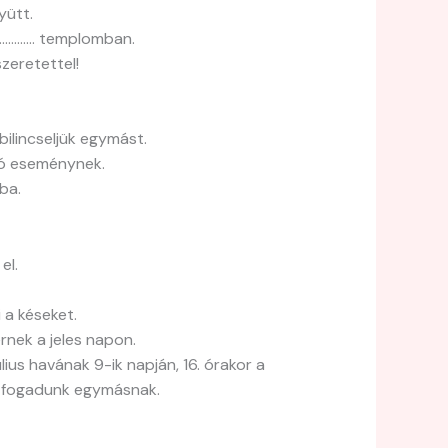
yütt.
……………… templomban.
zeretettel!
ilincseljük egymást.
óló eseménynek.
ba.
el.
 a késeket.
rnek a jeles napon.
ius havának 9-ik napján, 16. órakor a
 fogadunk egymásnak.