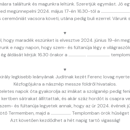
ásra találtunk és magunkra leltünk. Szeretjük egymást. Jó eg
led megünnepelni 2024. május 17-én 16.30-tól a ………………………
s ceremóniát vacsora követi, utána pedig buli ezerrel. Várunk s
♥
el, hogy maradék eszünket is elvesztve 2024. június 19-én megb
runk e nagy napon, hogy szem- és fültanúja légy e világrasz
 ég áldását kérjük 16.30 órakor a ……………….. …………………….. templom
♥
király legkisebb leányának Juditnak kezét Ferenc lovag nyerte 
Kézfogójukra a násznép messze földről hivatalos.
teletes napok óta gyakorolja az imákat a szolganép pedig feni
kertben sátrakat állíttattak, és akár száz hordót is csapra ve
 szem- és fültanúja legyetek annak, hogy az úr 2024. évének júl
kötő Termemben, majd a ………………….. Templomban örök hűséget
Azt követően kezdődhet a hét napig tartó vigasság!