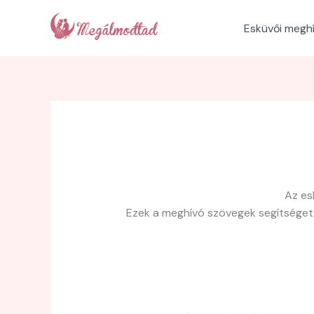
Skip
to
Esküvői megh
content
Az es
Ezek a meghívó szövegek segítséget 