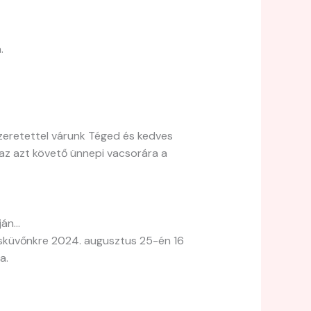
.
zeretettel várunk Téged és kedves
az azt követő ünnepi vacsorára a
ján…
esküvőnkre 2024. augusztus 25-én 16
a.