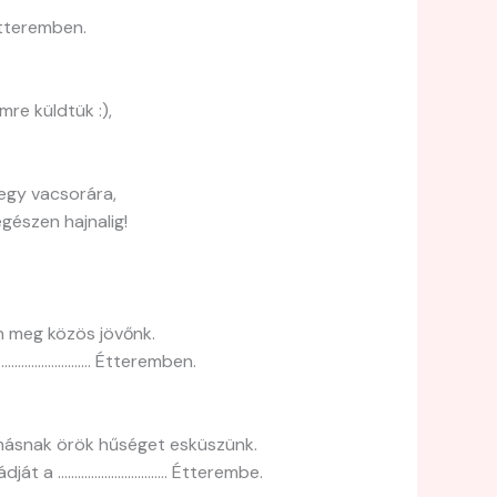
étteremben.
re küldtük :),
egy vacsorára,
egészen hajnalig!
n meg közös jövőnk.
 ……………………… Étteremben.
másnak örök hűséget esküszünk.
aládját a …………………………… Étterembe.