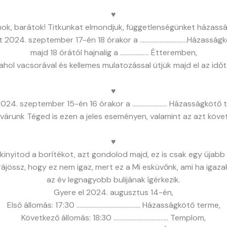
♥
ok, barátok! Titkunkat elmondjuk, függetlenségünket házasság
t 2024. szeptember 17-én 18 órakor a ………………………….Házasság
majd 18 órától hajnalig a ………………. Étteremben,
ahol vacsorával és kellemes mulatozással ütjük majd el az időt
♥
at, 2024. szeptember 15-én 16 órakor a ………………….. Házasságköt
 várunk Téged is ezen a jeles eseményen, valamint az azt köve
♥
kinyitod a borítékot, azt gondolod majd, ez is csak egy újabb
ájössz, hogy ez nem igaz, mert ez a Mi esküvőnk, ami ha igaza
az év legnagyobb bulijának ígérkezik.
Gyere el 2024. augusztus 14-én,
Első állomás: 17:30 …………………………………… Házasságkötő terme,
Következő állomás: 18:30 ……………………………… Templom,