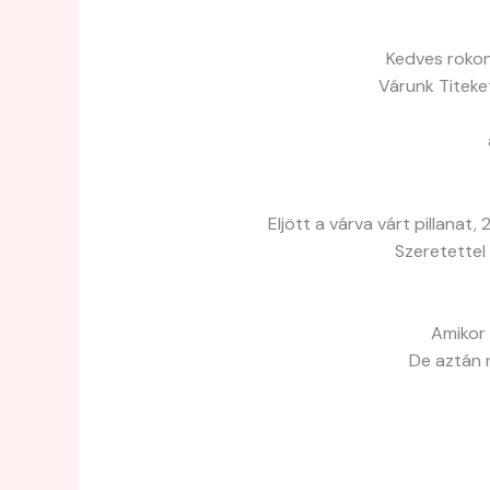
Kedves rokon
Várunk Titeke
Eljött a várva várt pillan
Szeretettel
Amikor 
De aztán r